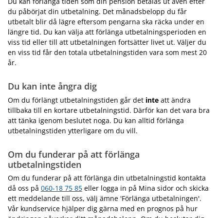
Du kan förlänga tiden som din pension betalas ut även efter
du påbörjat din utbetalning. Det månadsbelopp du får
utbetalt blir då lägre eftersom pengarna ska räcka under en
längre tid. Du kan välja att förlänga utbetalningsperioden en
viss tid eller till att utbetalningen fortsätter livet ut. Väljer du
en viss tid får den totala utbetalningstiden vara som mest 20
år.
Du kan inte ångra dig
Om du förlängt utbetalningstiden går det
inte
att ändra
tillbaka till en kortare utbetalningstid. Därför kan det vara bra
att tänka igenom beslutet noga. Du kan alltid förlänga
utbetalningstiden ytterligare om du vill.
Om du funderar på att förlänga
utbetalningstiden
Om du funderar på att förlänga din utbetalningstid kontakta
då oss på
060-18 75 85
eller logga in på Mina sidor och skicka
ett meddelande till oss, välj ämne 'Förlänga utbetalningen'.
Vår kundservice hjälper dig gärna med en prognos på hur