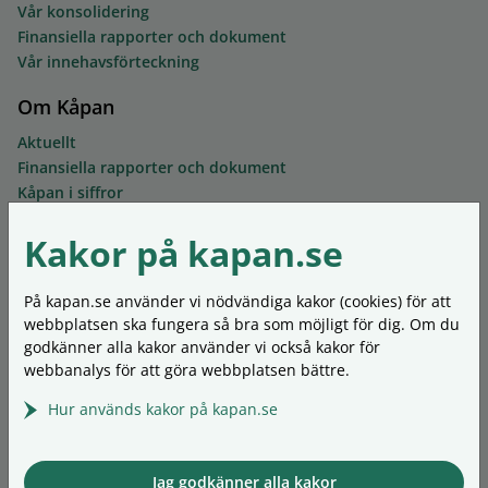
Vår konsolidering
Finansiella rapporter och dokument
Vår innehavsförteckning
Om Kåpan
Aktuellt
Finansiella rapporter och dokument
Kåpan i siffror
Ledning och styrelse
Kakor på kapan.se
Mer om föreningen
Kontakta oss
Synpunkter och klagomål
På kapan.se använder vi nödvändiga kakor (cookies) för att
Ordlista
webbplatsen ska fungera så bra som möjligt för dig. Om du
Personuppgifter
godkänner alla kakor använder vi också kakor för
Om kakor (cookies)
webbanalys för att göra webbplatsen bättre.
Hur används kakor på kapan.se
In English
Our insurances
Living outside Sweden
Jag godkänner alla kakor