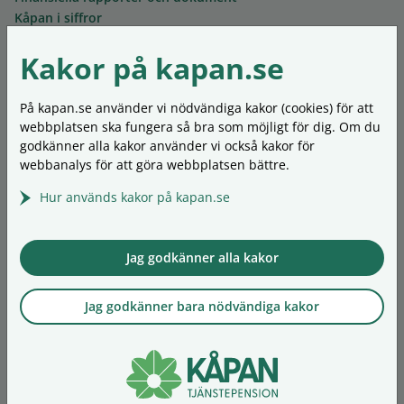
Kåpan i siffror
Ledning och styrelse
Kakor på kapan.se
Mer om föreningen
Kontakta oss
Synpunkter och klagomål
På kapan.se använder vi nödvändiga kakor (cookies) för att
Ordlista
webbplatsen ska fungera så bra som möjligt för dig. Om du
Personuppgifter
godkänner alla kakor använder vi också kakor för
Om kakor (cookies)
webbanalys för att göra webbplatsen bättre.
Hur används kakor på kapan.se
In English
Our insurances
Living outside Sweden
Jag godkänner alla kakor
When you retire
Forms
Jag godkänner bara nödvändiga kakor
Our asset management
Financial reporting
About Kåpan
Contact
Personal data