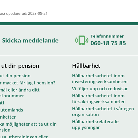
ast uppdaterad: 2023-08-21
Telefonnummer
Skicka meddelande
060-18 75 85
 ut din pension
Hållbarhet
 ut din pension
Hållbarhetsarbetet inom
investeringsverksamheten
 mycket får jag i pension?
Vi följer upp och redovisar
äl eller ändra ditt
ntonummer
Hållbarhetsarbetet inom
försäkringsverksamheten
att
Hållbarhetsarbetet i vår egen
 utomlands
organisation
anketter
Hållbarhetsrelaterade
ka möjligheter att ta ut din
upplysningar
nsion
usa utbetalningen eller