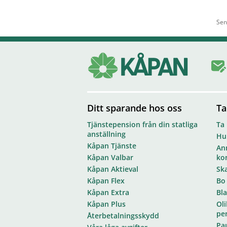
Sen
Ditt sparande hos oss
Ta
Tjänstepension från din statliga
Ta
anställning
Hur
Kåpan Tjänste
Anm
Kåpan Valbar
ko
Kåpan Aktieval
Sk
Kåpan Flex
Bo
Kåpan Extra
Bl
Kåpan Plus
Oli
pe
Återbetalningsskydd
Pa