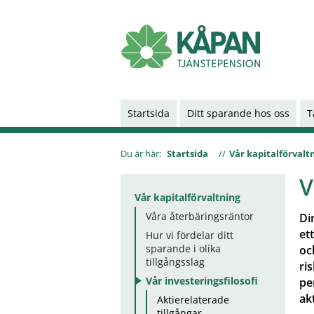
Startsida
Ditt sparande hos oss
T
Du är här:
Startsida
Vår kapitalförvalt
V
Vår kapitalförvaltning
Våra återbäringsräntor
Di
ett
Hur vi fördelar ditt
sparande i olika
oc
tillgångsslag
ri
Vår investeringsfilosofi
pe
ak
Aktierelaterade
tillgångar