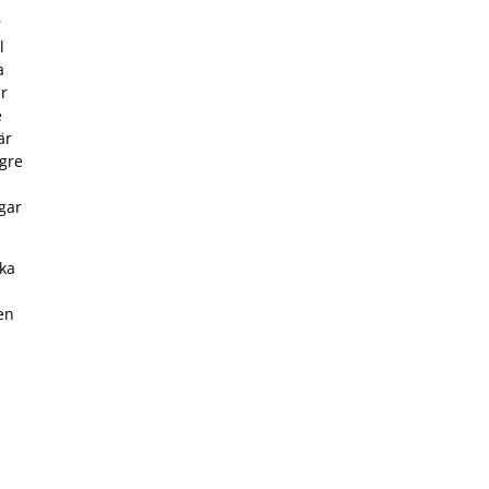
r
l
a
ar
e
är
ögre
a
ngar
ika
en