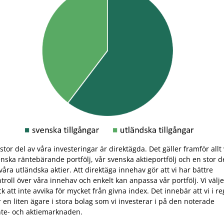
stor del av våra investeringar är direktägda. Det gäller framför allt
nska räntebärande portfölj, vår svenska aktieportfölj och en stor d
våra utländska aktier. Att direktäga innehav gör att vi har bättre
troll över våra innehav och enkelt kan anpassa vår portfölj. Vi välje
k att inte avvika för mycket från givna index. Det innebär att vi i re
r en liten ägare i stora bolag som vi investerar i på den noterade
nte- och aktiemarknaden.