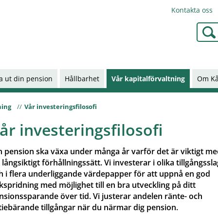
Kontakta oss
Type 2
a ut din pension
Hållbarhet
Vår kapitalförvaltning
Om K
ning
Vår investeringsfilosofi
år investeringsfilosofi
n pension ska växa under många år varför det är viktigt m
 långsiktigt förhållningssätt. Vi investerar i olika tillgångssl
h i flera underliggande värdepapper för att uppnå en god
skspridning med möjlighet till en bra utveckling på ditt
nsionssparande över tid. Vi justerar andelen ränte- och
tiebärande tillgångar när du närmar dig pension.