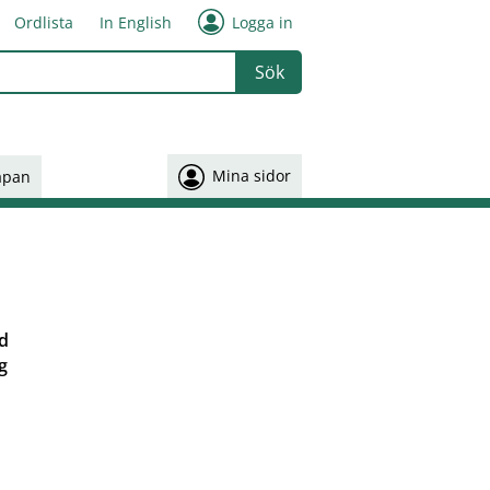
Ordlista
In English
Logga in
 or more characters for results.
Mina sidor
åpan
ed
ag