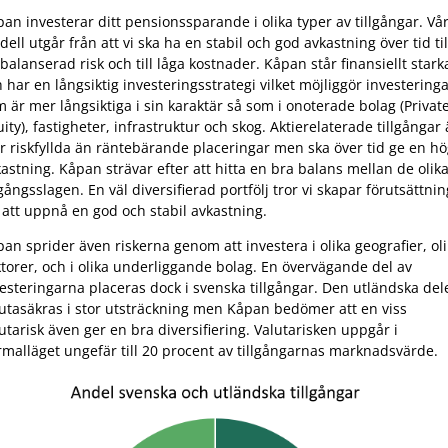
an investerar ditt pensionssparande i olika typer av tillgångar. Vå
ell utgår från att vi ska ha en stabil och god avkastning över tid til
balanserad risk och till låga kostnader. Kåpan står finansiellt stark
 har en långsiktig investeringsstrategi vilket möjliggör investering
 är mer långsiktiga i sin karaktär så som i onoterade bolag (Privat
ity), fastigheter, infrastruktur och skog. Aktierelaterade tillgångar 
 riskfyllda än räntebärande placeringar men ska över tid ge en h
astning. Kåpan strävar efter att hitta en bra balans mellan de olik
lgångsslagen. En väl diversifierad portfölj tror vi skapar förutsättni
 att uppnå en god och stabil avkastning.
an sprider även riskerna genom att investera i olika geografier, ol
torer, och i olika underliggande bolag. En övervägande del av
esteringarna placeras dock i svenska tillgångar. Den utländska del
utasäkras i stor utsträckning men Kåpan bedömer att en viss
utarisk även ger en bra diversifiering. Valutarisken uppgår i
malläget ungefär till 20 procent av tillgångarnas marknadsvärde.