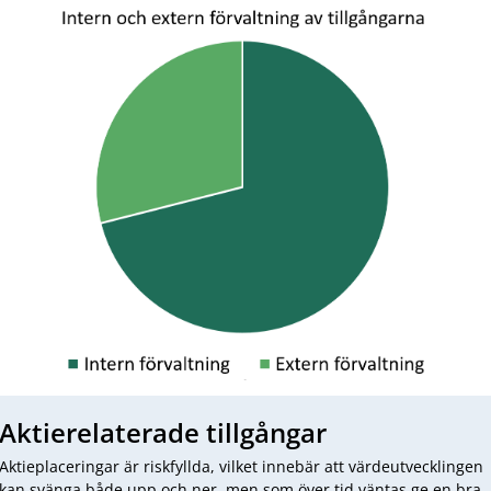
Aktierelaterade tillgångar
Aktieplaceringar är riskfyllda, vilket innebär att värdeutvecklingen
kan svänga både upp och ner, men som över tid väntas ge en bra