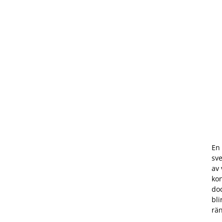
En 
sve
av 
kon
doc
bli
rä