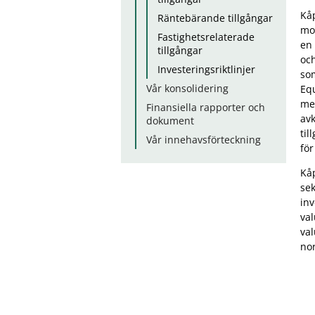
Kåp
Räntebärande tillgångar
mod
Fastighetsrelaterade
en 
tillgångar
och
Investeringsriktlinjer
som
Vår konsolidering
Equ
mer
Finansiella rapporter och
avk
dokument
til
Vår innehavsförteckning
för
Kåp
sek
inv
val
val
nor