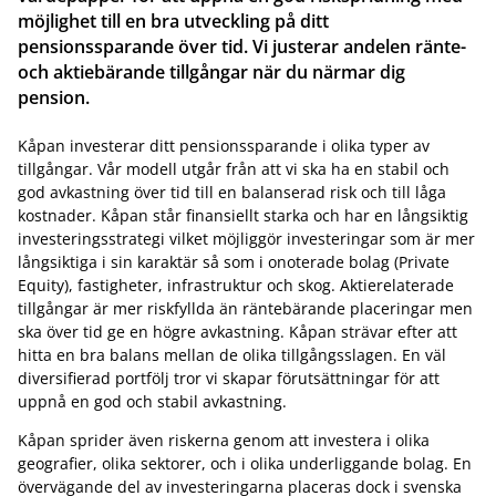
möjlighet till en bra utveckling på ditt
pensionssparande över tid. Vi justerar andelen ränte-
och aktiebärande tillgångar när du närmar dig
pension.
Kåpan investerar ditt pensionssparande i olika typer av
tillgångar. Vår modell utgår från att vi ska ha en stabil och
god avkastning över tid till en balanserad risk och till låga
kostnader. Kåpan står finansiellt starka och har en långsiktig
investeringsstrategi vilket möjliggör investeringar som är mer
långsiktiga i sin karaktär så som i onoterade bolag (Private
Equity), fastigheter, infrastruktur och skog. Aktierelaterade
tillgångar är mer riskfyllda än räntebärande placeringar men
ska över tid ge en högre avkastning. Kåpan strävar efter att
hitta en bra balans mellan de olika tillgångsslagen. En väl
diversifierad portfölj tror vi skapar förutsättningar för att
uppnå en god och stabil avkastning.
Kåpan sprider även riskerna genom att investera i olika
geografier, olika sektorer, och i olika underliggande bolag. En
övervägande del av investeringarna placeras dock i svenska