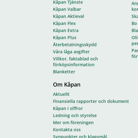
Kåpan Tjänste
Anm
Kåpan Valbar
ko
Kåpan Aktieval
Sk
Kåpan Flex
Bo
Kåpan Extra
Bl
Kåpan Plus
Oli
pe
Återbetalningsskydd
Pa
Våra låga avgifter
fö
Villkor, faktablad och
förköpsinformation
Blanketter
Om Kåpan
Aktuellt
Finansiella rapporter och dokument
Kåpan i siffror
Ledning och styrelse
Mer om föreningen
Kontakta oss
Synpunkter och klagomål