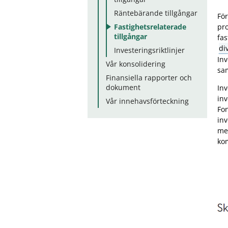
Räntebärande tillgångar
För
Fastighetsrelaterade
pro
tillgångar
fas
di
Investeringsriktlinjer
Inv
Vår konsolidering
sa
Finansiella rapporter och
dokument
Inv
inv
Vår innehavsförteckning
Fon
inv
mel
kom