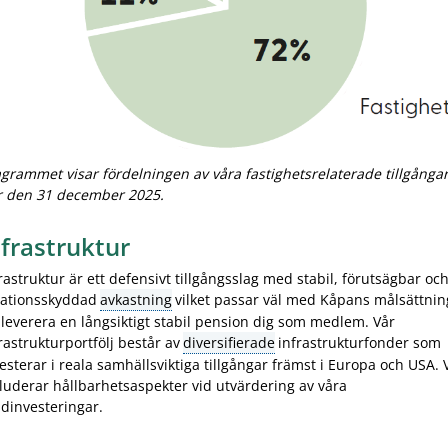
grammet visar fördelningen av våra fastighetsrelaterade tillgånga
r den 31 december 2025.
nfrastruktur
rastruktur är ett defensivt tillgångsslag med stabil, förutsägbar oc
lationsskyddad
avkastning
vilket passar väl med Kåpans målsättnin
 leverera en långsiktigt stabil pension dig som medlem. Vår
rastrukturportfölj består av
diversifierade
infrastrukturfonder som
esterar i reala samhällsviktiga tillgångar främst i Europa och USA. 
luderar hållbarhetsaspekter vid utvärdering av våra
dinvesteringar.