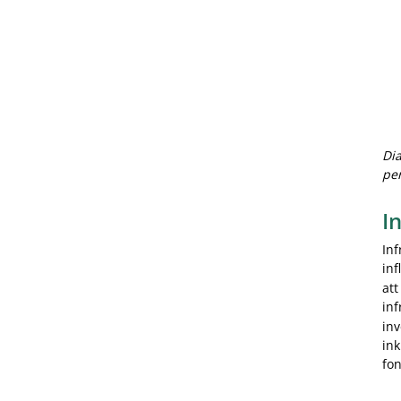
Dia
pe
I
Inf
inf
att
inf
inv
ink
fon