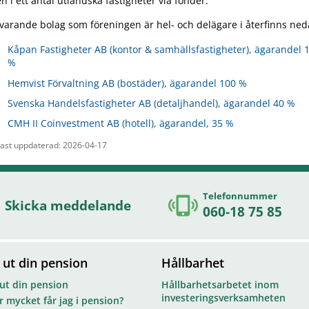
n i ett antal utländska fastigheter via fonder.
arande bolag som föreningen är hel- och delägare i återfinns ned
Kåpan Fastigheter AB (kontor & samhällsfastigheter), ägarandel 
%
Hemvist Förvaltning AB (bostäder), ägarandel 100 %
Svenska Handelsfastigheter AB (detaljhandel), ägarandel 40 %
CMH II Coinvestment AB (hotell), ägarandel, 35 %
ast uppdaterad: 2026-04-17
Telefonnummer
Skicka meddelande
060-18 75 85
 ut din pension
Hållbarhet
 ut din pension
Hållbarhetsarbetet inom
investeringsverksamheten
 mycket får jag i pension?