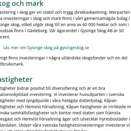
kog och mark
estering i skog ger en stabil och trygg direktavkastning. Merparten
a investeringar i skog och mark finns i vårt gemensamägda bolag i
inge skog, vilket utgör skog till en area av 60 000 hektar och som i
udsak finns i Gävleborg. Vår ägarandel i Gysinge Skog AB är 50
cent.
Läs mer om Gysinge skog på gysingeskog.se
vrigt finns investeringar i några utländska skogsfonder och en del
rdbruksmark.
astigheter
tigheter bidrar positivt till diversifiering och är en bra
lationsskyddad investering. Vi investerar huvudparten i svenska
tigheter med tyngdpunkt i våra helägda dotterbolag, Kåpan
tigheter och Hemvist Förvaltning. Kåpan Fastigheter är inriktade m
enska samhällsfastigheter och kontor med staten som främsta
esgäst och Hemvist Förvaltning äger och utvecklar hyresbostäder i
ardalen. Utöver våra svenska fastighetsinvesteringar investerar vi