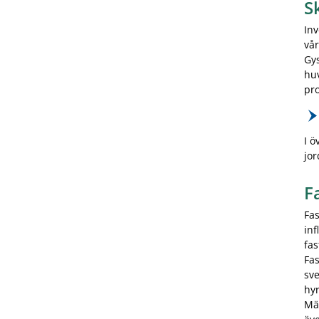
S
Inv
vår
Gys
huv
pro
I ö
jo
F
Fas
inf
fas
Fas
sv
hyr
Mäl