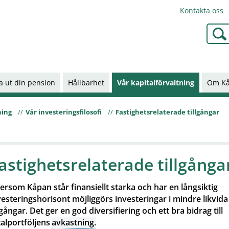
Kontakta oss
Type 2
a ut din pension
Hållbarhet
Vår kapitalförvaltning
Om K
ning
Vår investeringsfilosofi
Fastighetsrelaterade tillgångar
astighetsrelaterade tillgånga
tersom Kåpan står finansiellt starka och har en långsiktig
vesteringshorisont möjliggörs investeringar i mindre likvida
llgångar. Det ger en god diversifiering och ett bra bidrag till
talportföljens
avkastning.