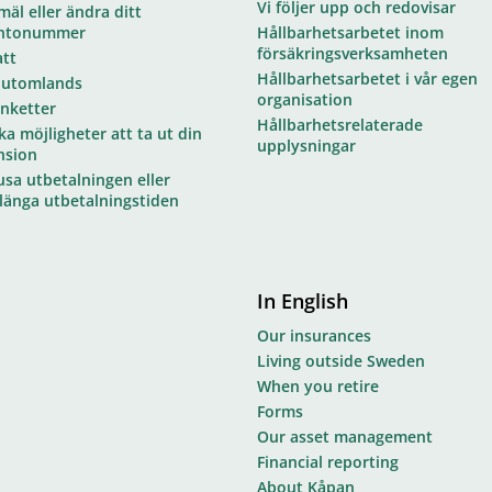
Vi följer upp och redovisar
äl eller ändra ditt
ntonummer
Hållbarhetsarbetet inom
försäkringsverksamheten
att
Hållbarhetsarbetet i vår egen
 utomlands
organisation
anketter
Hållbarhetsrelaterade
ka möjligheter att ta ut din
upplysningar
nsion
usa utbetalningen eller
rlänga utbetalningstiden
In English
Our insurances
Living outside Sweden
When you retire
Forms
Our asset management
Financial reporting
About Kåpan