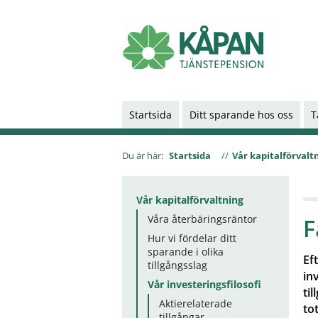
Startsida
Ditt sparande hos oss
T
Du är här:
Startsida
Vår kapitalförvalt
Vår kapitalförvaltning
Våra återbäringsräntor
F
Hur vi fördelar ditt
sparande i olika
Ef
tillgångsslag
in
Vår investeringsfilosofi
ti
Aktierelaterade
to
tillgångar