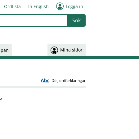
Ordlista
In English
Logga in
 or more characters for results.
Mina sidor
åpan
Dölj ordförklaringar
r