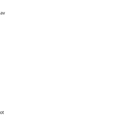
 av
ot