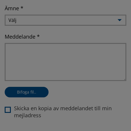
Obligatorisk
Ämne *
Obligatorisk
Meddelande *
Bifoga fil
Bifoga fil..
Skicka en kopia av meddelandet till min
mejladress