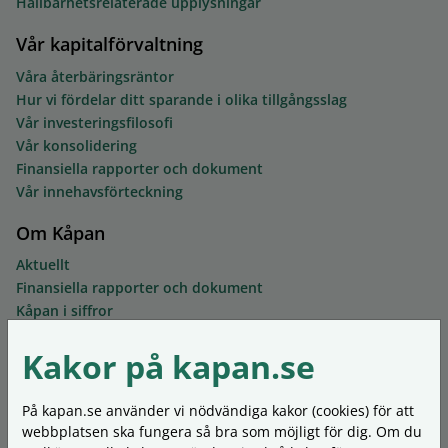
Hållbarhetsrelaterade upplysningar
Vår kapitalförvaltning
Våra återbäringsräntor
Hur vi fördelar ditt sparande i olika tillgångsslag
Vår investeringsfilosofi
Vår konsolidering
Finansiella rapporter och dokument
Vår innehavsförteckning
Om Kåpan
Aktuellt
Finansiella rapporter och dokument
Kåpan i siffror
Ledning och styrelse
Kakor på kapan.se
Mer om föreningen
Kontakta oss
Synpunkter och klagomål
På kapan.se använder vi nödvändiga kakor (cookies) för att
Ordlista
webbplatsen ska fungera så bra som möjligt för dig. Om du