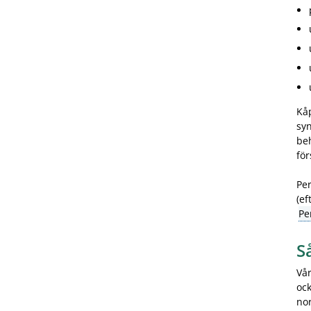
Kå
syn
be
för
Per
(ef
Pe
S
Vår
ock
nor