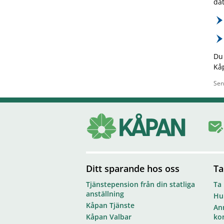
da
Du
Kåp
Sen
Ditt sparande hos oss
Ta
Tjänstepension från din statliga
Ta
anställning
Hur
Kåpan Tjänste
Anm
Kåpan Valbar
ko