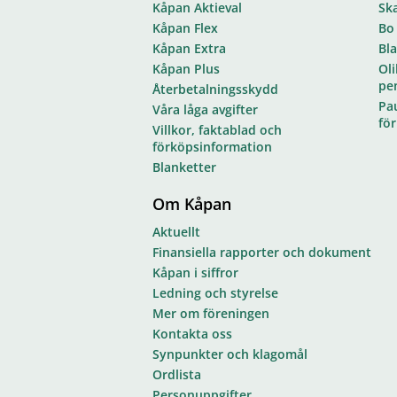
Kåpan Aktieval
Sk
Kåpan Flex
Bo
Kåpan Extra
Bl
Kåpan Plus
Oli
pe
Återbetalningsskydd
Pa
Våra låga avgifter
fö
Villkor, faktablad och
förköpsinformation
Blanketter
Om Kåpan
Aktuellt
Finansiella rapporter och dokument
Kåpan i siffror
Ledning och styrelse
Mer om föreningen
Kontakta oss
Synpunkter och klagomål
Ordlista
Personuppgifter