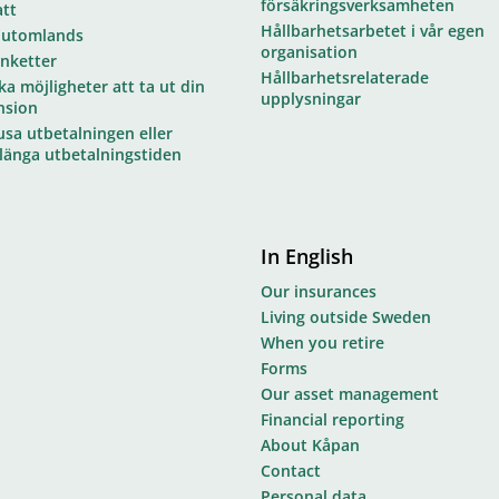
försäkringsverksamheten
att
Hållbarhetsarbetet i vår egen
 utomlands
organisation
anketter
Hållbarhetsrelaterade
ka möjligheter att ta ut din
upplysningar
nsion
usa utbetalningen eller
rlänga utbetalningstiden
In English
Our insurances
Living outside Sweden
When you retire
Forms
Our asset management
Financial reporting
About Kåpan
Contact
Personal data