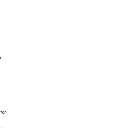
a
,
för