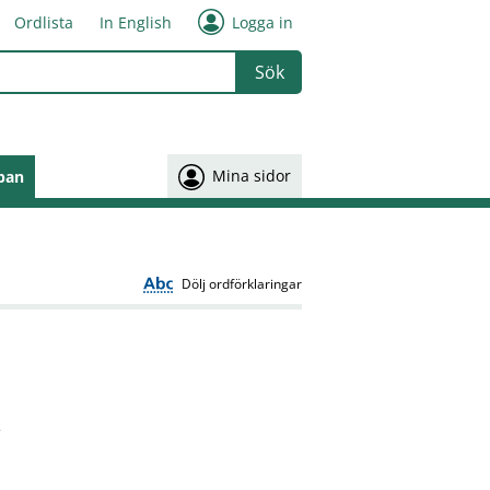
Ordlista
In English
Logga in
 or more characters for results.
Mina sidor
pan
Dölj ordförklaringar
,