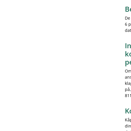
B
De 
6 p
dat
I
k
p
Om
ans
kla
på
811
K
Kå
din