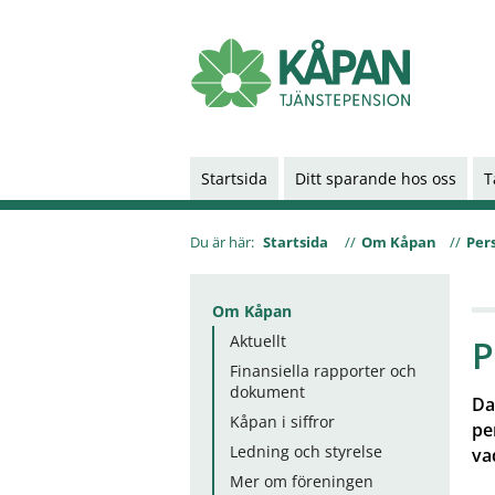
Startsida
Ditt sparande hos oss
T
Du är här:
Startsida
Om Kåpan
Per
Om Kåpan
Aktuellt
P
Finansiella rapporter och
dokument
Da
Kåpan i siffror
pe
Ledning och styrelse
va
Mer om föreningen