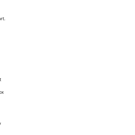
rt.
t
ox
v