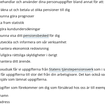
behandlar och använder dina personuppgifter bland annat för att:
räkna ut och betala ut olika pensioner till dig
kunna göra prognoser
ta fram statistik
göra kundundersökningar
kunna visa ditt
pensionsbesked
för dig
utveckla och informera om vår verksamhet
hantera ekonomisk redovisning
fullgöra rättsliga skyldigheter i övrigt
hantera ditt ärende.
uvudsak får vi uppgifterna från
Statens tjänstepensionsverk
som i s
 får uppgifterna till stor del från din arbetsgivare. Det kan också v
själv som lämnat uppgifterna.
gifter som förekommer om dig som försäkrad hos oss är till exemp
namn
adress