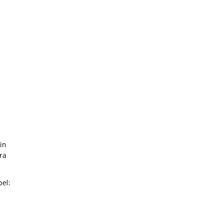
in
ara
el: