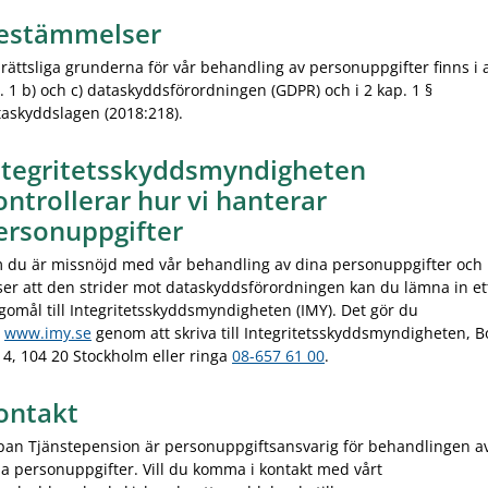
estämmelser
rättsliga grunderna för vår behandling av personuppgifter finns i a
. 1 b) och c) dataskyddsförordningen (GDPR) och i 2 kap. 1 §
askyddslagen (2018:218).
ntegritetsskyddsmyndigheten
ontrollerar hur vi hanterar
ersonuppgifter
 du är missnöjd med vår behandling av dina personuppgifter och
er att den strider mot dataskyddsförordningen kan du lämna in et
gomål till Integritetsskyddsmyndigheten (IMY). Det gör du
,
www.imy.se
genom att skriva till Integritetsskyddsmyndigheten, B
4, 104 20 Stockholm eller ringa
08-657 61 00
.
ontakt
pan Tjänstepension är personuppgiftsansvarig för behandlingen a
a personuppgifter. Vill du komma i kontakt med vårt