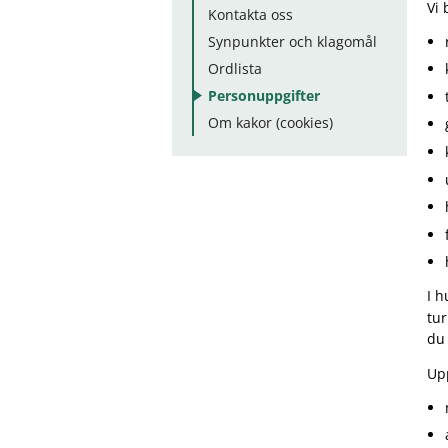
Vi 
Kontakta oss
Synpunkter och klagomål
Ordlista
Personuppgifter
Om kakor (cookies)
I h
tur
du 
Upp