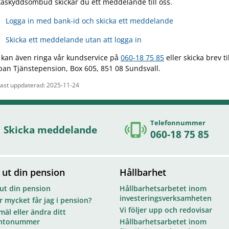
taskyddsombud skickar du ett meddelande till oss.
Logga in med bank-id och skicka ett meddelande
Skicka ett meddelande utan att logga in
 kan även ringa vår kundservice på
060-18 75 85
eller skicka brev til
an Tjänstepension, Box 605, 851 08 Sundsvall.
ast uppdaterad: 2025-11-24
Telefonnummer
Skicka meddelande
060-18 75 85
 ut din pension
Hållbarhet
 ut din pension
Hållbarhetsarbetet inom
investeringsverksamheten
 mycket får jag i pension?
Vi följer upp och redovisar
äl eller ändra ditt
ntonummer
Hållbarhetsarbetet inom