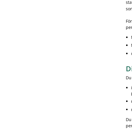
sta
som
För
per
D
Du
Du 
pe