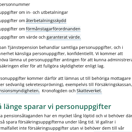
personnummer
uppgifter om in- och utbetalningar
uppgifter om
återbetalningsskydd
uppgifter om
förmånstagarförordnanden
uppgifter om värde och
garanterat värde.
pan Tjänstepension behandlar samtliga personuppgifter, och i
nerhet känsliga personuppgifter, konfidentiellt. Vi kommer att
höva lämna ut personuppgifter antingen för att kunna administrer
säkringen eller för att fullgöra skyldigheter enligt lag.
sonuppgifter kommer därför att lämnas ut till behöriga mottagare
ter sedvanlig sekretessprövning), exempelvis till Försäkringskassan
nsionsmyndigheten,
Kronofogden och
Skatteverket.
å länge sparar vi personuppgifter
a pensionsåtaganden har en mycket lång löptid och vi behöver där
så spara försäkringsuppgifterna under lång tid. Vi gallrar i
malfallet inte försäkringsuppgifter utan vi behöver dem till vår